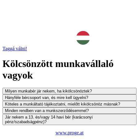
Taggá válni!
Kölcsönzött munkavállaló
vagyok
Milyen munkabér jár nekem, ha kikölcsönöztek?
Hányféle bércsoport van, és mire kell ügyelni?
Köteles a munkáltató tájékoztatni, mielőtt kikölcsönöz másnak?
Minden rendben van a munkszerződésemmel?
Jár nekem a 13. és/vagy 14 havi bér (karácsonyi
pénz/szabadságpénz)?
www.proge.at