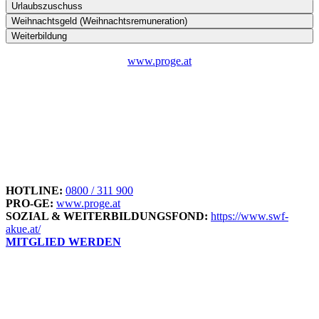
Urlaubszuschuss
Weihnachtsgeld (Weihnachtsremuneration)
Weiterbildung
www.proge.at
HOTLINE:
0800 / 311 900
PRO-GE:
www.proge.at
SOZIAL & WEITERBILDUNGSFOND:
https://www.swf-
akue.at/
MITGLIED WERDEN